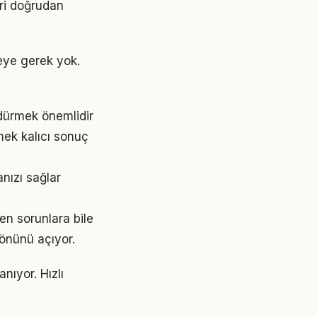
eri doğrudan
eye gerek yok.
rdürmek önemlidir
mek kalıcı sonuç
nızı sağlar
en sorunlara bile
 önünü açıyor.
nıyor. Hızlı