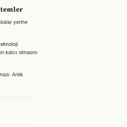
ntemler
abalar yerine
teknoloji
ın kalıcı olmasını
mazı. Anlık