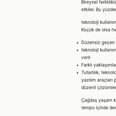
Bireysel farklıl
etkiler. Bu yüzde
teknoloji kullan
Küçük de olsa he
Düzensiz geçen g
teknoloji kullan
verir
Farklı yaklaşıml
Tutarlılık, tekno
yazılım araçları
düzenli çözümler
Çağdaş yaşam koş
tempo içinde den