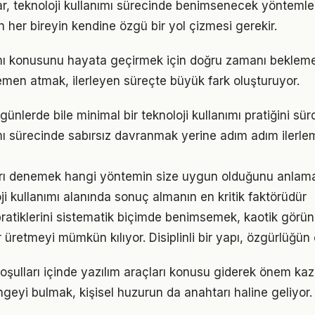
ıklar, teknoloji kullanımı sürecinde benimsenecek yönteml
n her bireyin kendine özgü bir yol çizmesi gerekir.
ımı konusunu hayata geçirmek için doğru zamanı beklem
men atmak, ilerleyen süreçte büyük fark oluşturuyor.
ünlerde bile minimal bir teknoloji kullanımı pratiğini sü
ımı sürecinde sabırsız davranmak yerine adım adım ilerle
arı denemek hangi yöntemin size uygun olduğunu anlama
loji kullanımı alanında sonuç almanın en kritik faktörüdür
 pratiklerini sistematik biçimde benimsemek, kaotik görün
 üretmeyi mümkün kılıyor. Disiplinli bir yapı, özgürlüğün
ulları içinde yazılım araçları konusu giderek önem kaza
geyi bulmak, kişisel huzurun da anahtarı haline geliyor.