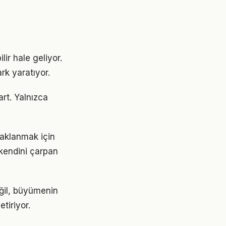
lir hale geliyor.
rk yaratıyor.
art. Yalnızca
aklanmak için
 kendini çarpan
eğil, büyümenin
tiriyor.