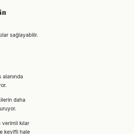
in
lar sağlayabilir.
s alanında
or.
ilerin daha
turuyor.
verimli kılar
 keyifli hale