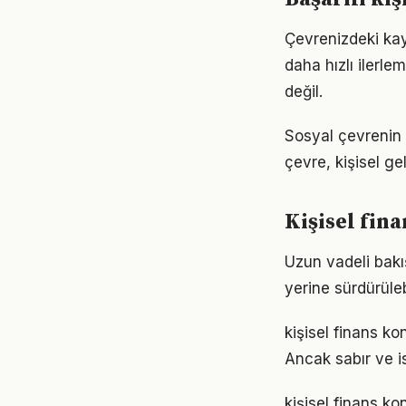
Çevrenizdeki kay
daha hızlı ilerle
değil.
Sosyal çevrenin k
çevre, kişisel gel
Kişisel fin
Uzun vadeli bakış
yerine sürdürüle
kişisel finans k
Ancak sabır ve is
kişisel finans k