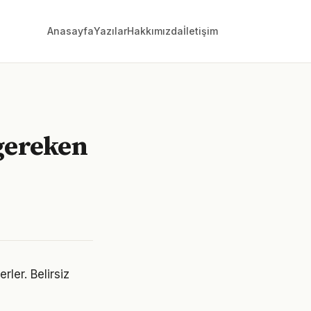
Anasayfa
Yazılar
Hakkımızda
İletişim
 gereken
rler. Belirsiz