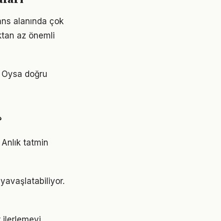
nans alanında çok
aktan az önemli
r. Oysa doğru
?
 Anlık tatmin
yavaşlatabiliyor.
 ilerlemeyi