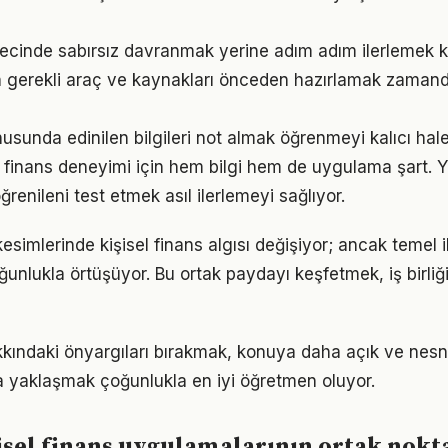
ürecinde sabırsız davranmak yerine adım adım ilerlemek ka
çin gerekli araç ve kaynakları önceden hazırlamak zaman
nusunda edinilen bilgileri not almak öğrenmeyi kalıcı hale
sel finans deneyimi için hem bilgi hem de uygulama şart.
ğrenileni test etmek asıl ilerlemeyi sağlıyor.
esimlerinde kişisel finans algısı değişiyor; ancak temel i
ğunlukla örtüşüyor. Bu ortak paydayı keşfetmek, iş birliğ
akkındaki önyargıları bırakmak, konuya daha açık ve nes
la yaklaşmak çoğunlukla en iyi öğretmen oluyor.
şisel finans uygulamalarının ortak nokt