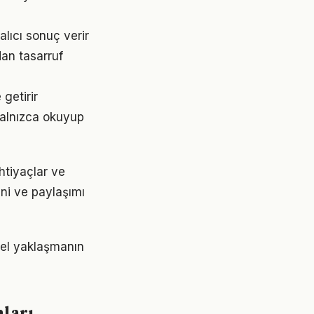
lıcı sonuç verir
dan tasarruf
 getirir
 Yalnızca okuyup
htiyaçlar ve
ini ve paylaşımı
nel yaklaşmanın
aları