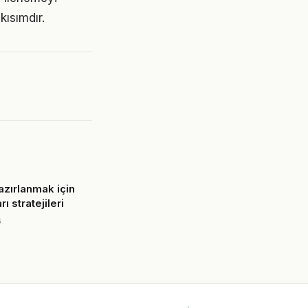
ısımdır.
zırlanmak için
rı stratejileri
6