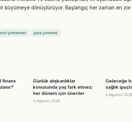
ir büyümeye dönüştürüyor. Başlangıç her zaman en zor k
arruf yöntemleri
para yönetimi
l finans
Günlük alışkanlıklar
Geleceğe ha
ulanır?
konusunda yaş fark etmez:
sağlık ipuçla
her dönem için öneriler
3 Ağustos 202
4 Ağustos 2026