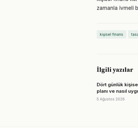
zamanla ivmeli b
kişisel finans
tas
İlgili yazılar
Dört günlük kişise
planı ve nasıl uyg
5 Ağustos 2026