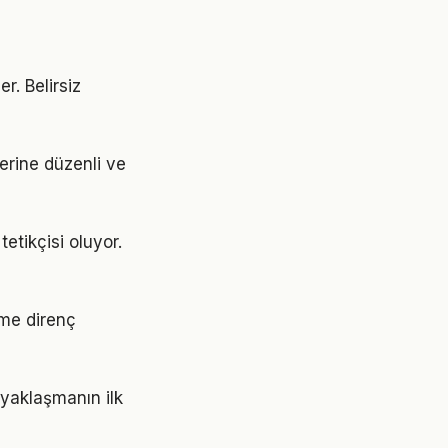
er. Belirsiz
yerine düzenli ve
etikçisi oluyor.
ime direnç
 yaklaşmanın ilk