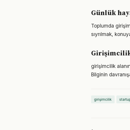
Günlük haya
Toplumda girişimc
sıyrılmak, konuya
Girişimcili
girişimcilik alan
Bilginin davranı
girişimcilik
startup