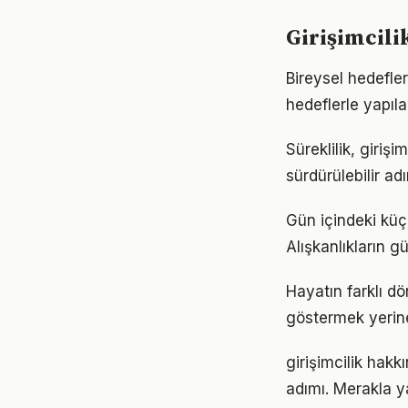
Girişimcili
Bireysel hedefler 
hedeflerle yapıla
Süreklilik, giriş
sürdürülebilir ad
Gün içindeki küçü
Alışkanlıkların 
Hayatın farklı dö
göstermek yerine
girişimcilik hak
adımı. Merakla y